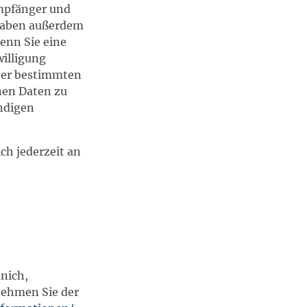
Empfänger und
 haben außerdem
enn Sie eine
willigung
nter bestimmten
nen Daten zu
ändigen
ch jederzeit an
nich,
tnehmen Sie der