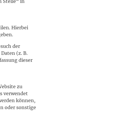
 Stelle“ in
len. Hierbei
geben.
esuch der
Daten (z. B.
fassung dieser
Website zu
ns verwendet
 werden können,
n oder sonstige