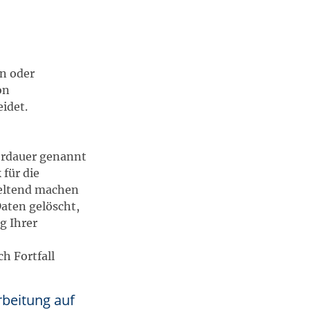
in oder
on
idet.
herdauer genannt
für die
geltend machen
Daten gelöscht,
g Ihrer
h Fortfall
beitung auf