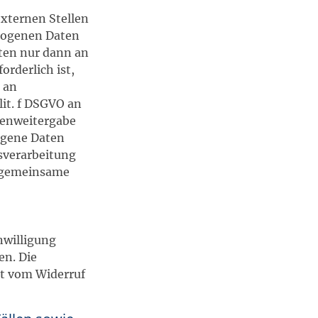
externen Stellen
ezogenen Daten
aten nur dann an
orderlich ist,
n an
lit. f DSGVO an
tenweitergabe
ogene Daten
sverarbeitung
r gemeinsame
nwilligung
en. Die
bt vom Widerruf