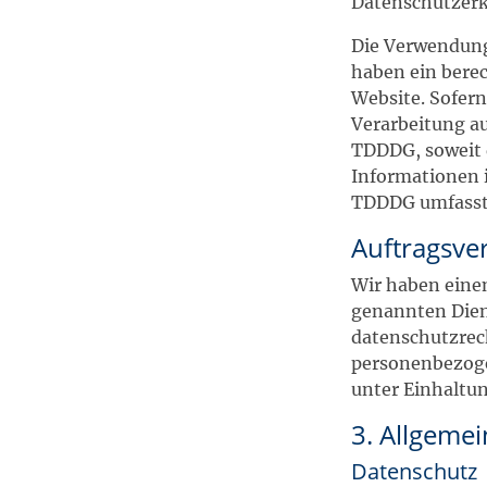
Datenschutzerk
Die Verwendung 
haben ein berec
Website. Sofern
Verarbeitung au
TDDDG, soweit d
Informationen i
TDDDG umfasst. 
Auftragsve
Wir haben eine
genannten Diens
datenschutzrech
personenbezoge
unter Einhaltun
3. Allgemei
Datenschutz