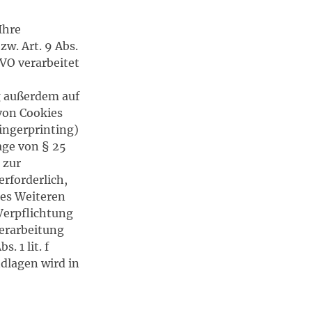
Ihre
w. Art. 9 Abs.
GVO verarbeitet
g außerdem auf
 von Cookies
Fingerprinting)
age von § 25
 zur
rforderlich,
Des Weiteren
 Verpflichtung
verarbeitung
. 1 lit. f
ndlagen wird in