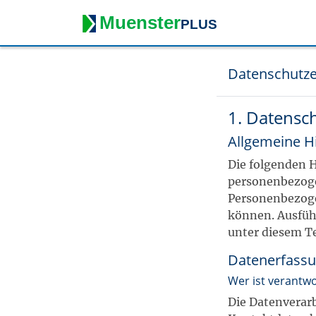
Muenster
PLUS
Datenschutze
1. Datensch
Allgemeine H
Die folgenden H
personenbezoge
Personenbezogen
können. Ausfüh
unter diesem T
Datenerfassu
Wer ist verantwo
Die Datenverarb