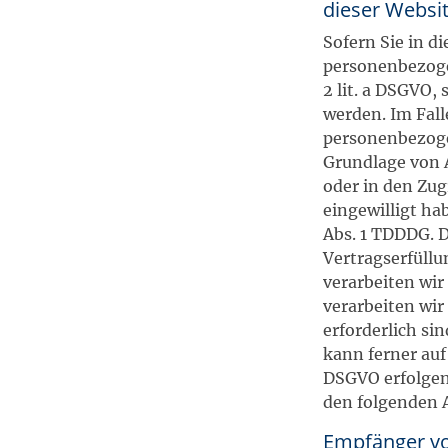
dieser Websi
Sofern Sie in d
personenbezogen
2 lit. a DSGVO,
werden. Im Fall
personenbezoge
Grundlage von A
oder in den Zug
eingewilligt ha
Abs. 1 TDDDG. D
Vertragserfüll
verarbeiten wir
verarbeiten wir
erforderlich si
kann ferner auf 
DSGVO erfolgen.
den folgenden 
Empfänger v