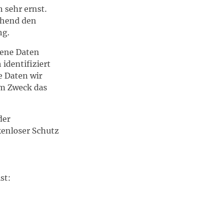
 sehr ernst.
chend den
ng.
gene Daten
identifiziert
e Daten wir
em Zweck das
der
kenloser Schutz
st: