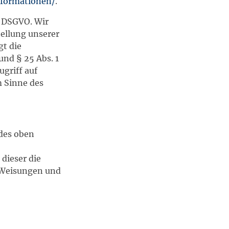
nformationen/
.
 f DSGVO. Wir
tellung unserer
gt die
und § 25 Abs. 1
griff auf
m Sinne des
des oben
dieser die
 Weisungen und