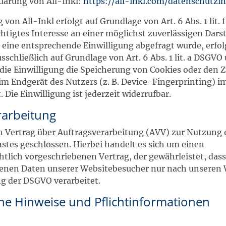
lärung von All-Inkl:
https://all-inkl.com/datenschutzi
von All-Inkl erfolgt auf Grundlage von Art. 6 Abs. 1 lit.
htigtes Interesse an einer möglichst zuverlässigen Dars
 eine entsprechende Einwilligung abgefragt wurde, erfol
sschließlich auf Grundlage von Art. 6 Abs. 1 lit. a DSGVO 
ie Einwilligung die Speicherung von Cookies oder den Zu
m Endgerät des Nutzers (z. B. Device-Fingerprinting) i
Die Einwilligung ist jederzeit widerrufbar.
rarbeitung
n Vertrag über Auftragsverarbeitung (AVV) zur Nutzung 
tes geschlossen. Hierbei handelt es sich um einen
tlich vorgeschriebenen Vertrag, der gewährleistet, dass 
nen Daten unserer Websitebesucher nur nach unseren
g der DSGVO verarbeitet.
ne Hinweise und Pflicht­informationen